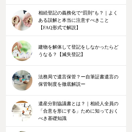
相続登記の義務化で“罰則”も？｜よく
ある誤解と本当に注意すべきこと
【FAQ形式で解説】
建物を解体して登記をしなかったらど
うなる？【滅失登記】
法務局で遺言保管？ー自筆証書遺言の
保管制度を徹底解説ー
遺産分割協議書とは？｜相続人全員の
「合意を形にする」ために知っておく
べき基礎知識