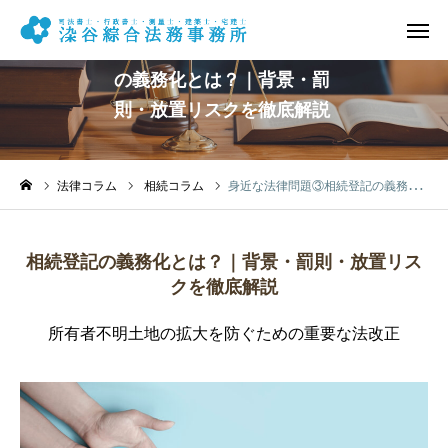
身近な法律問題③相続登記
の義務化とは？｜背景・罰
則・放置リスクを徹底解説
電話予約
メール予約
営業時間
アクセス
法律コラム
相続コラム
身近な法律問題③相続登記の義務化とは？｜背景・罰則・放置リスクを徹底解説
事務所概要
相続登記の義務化とは？｜背景・罰則・放置リス
相続業務
クを徹底解説
所有者不明土地の拡大を防ぐための重要な法改正
遺言等業務
不動産登記業務
その他の業務